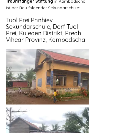
Traumfänger Stiftung
in Kambodscha
ist der Bau folgender Sekundars
chule:
Tuol Prei Phnhiev
Sekundars
chule, Dorf Tuol
Prei
, Kuleaen Distrikt, Preah
Vihear
Provinz, Kambodscha